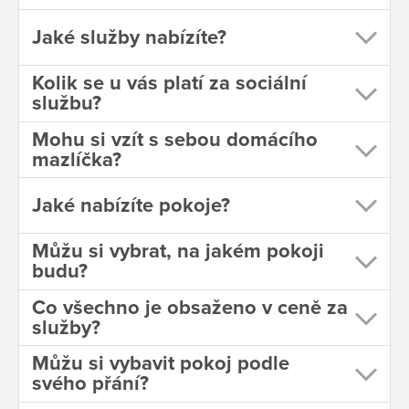
Jaké služby nabízíte?
Podáte žádost o poskytnutí sociální služby +
Kolik se u vás platí za sociální
vyplněný lékařský posudek .
službu?
Naše sociální pracovnice provedou sociální
Mohu si vzít s sebou domácího
šetření a posoudí Vaši situaci.
mazlíčka?
Pokud jsou splněny podmínky, žadatel je
Jaké nabízíte pokoje?
zařazen do pořadníku a přijetí je možné ve
chvíli, kdy je volná kapacita.
Jak požádat o službu
Dokumenty
Můžu si vybrat, na jakém pokoji
budu?
pro žadatele
Co všechno je obsaženo v ceně za
služby?
při podání žádosti a před uzavřením smlouvy se
se sociální pracovnicí domlouvají vaše
Můžu si vybavit pokoj podle
preference (1–3lůžkový pokoj, místo poskytování
svého přání?
– Javorník 104 / Kobylá nad Vidnavkou 58),
Mgr. Jaromíra Buryánková, DiS. – tel.
+420 725