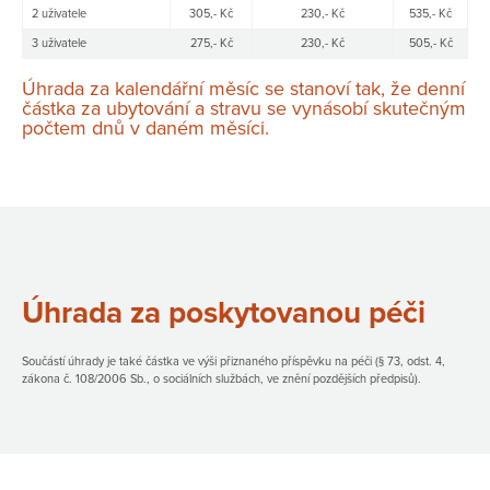
2 uživatele
305,- Kč
230,- Kč
535,- Kč
3 uživatele
275,- Kč
230,- Kč
505,- Kč
Úhrada za kalendářní měsíc se stanoví tak, že denní
částka za ubytování a stravu se vynásobí skutečným
počtem dnů v daném měsíci.
Úhrada za poskytovanou péči
Součástí úhrady je také částka ve výši přiznaného příspěvku na péči (§ 73, odst. 4,
zákona č. 108/2006 Sb., o sociálních službách, ve znění pozdějších předpisů).