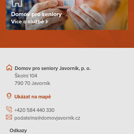
Domov pro seniory
Více o službě
Domov pro seniory Javorník, p. o.
Školní 104
790 70 Javorník
Ukázat na mapě
+420 584 440 330
podatelna@domovjavorník.cz
Odkazy