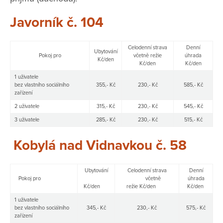
Javorník č. 104
Celodenní strava
Denní
Ubytování
Pokoj pro
včetně režie
úhrada
Kč/den
Kč/den
Kč/den
1 uživatele
bez vlastního sociálního
355,- Kč
230,- Kč
585,- Kč
zařízení
2 uživatele
315,- Kč
230,- Kč
545,- Kč
3 uživatele
285,- Kč
230,- Kč
515,- Kč
Kobylá nad Vidnavkou č. 58
Ubytování
Celodenní strava
Denní
Pokoj pro
včetně
úhrada
Kč/den
režie Kč/den
Kč/den
1 uživatele
bez vlastního sociálního
345,- Kč
230,- Kč
575,- Kč
zařízení