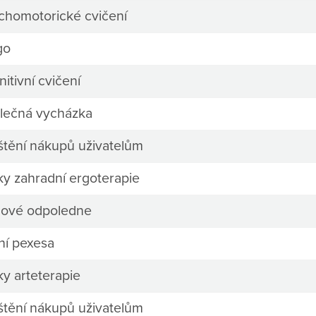
chomotorické cvičení
go
itivní cvičení
lečná vycházka
ištění nákupů uživatelům
ky zahradní ergoterapie
mové odpoledne
ní pexesa
ky arteterapie
ištění nákupů uživatelům