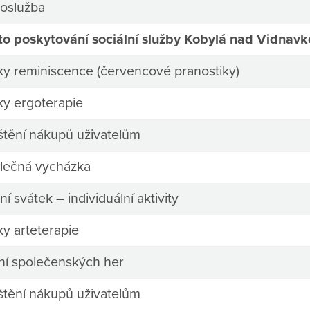
oslužba
to poskytování sociální služby Kobylá nad Vidnav
ky reminiscence (červencové pranostiky)
ky ergoterapie
ištění nákupů uživatelům
lečná vycházka
ní svátek – individuální aktivity
ky arteterapie
ní společenských her
ištění nákupů uživatelům