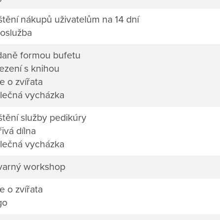
štění nákupů uživatelům na 14 dní
oslužba
daně formou bufetu
ezení s knihou
e o zvířata
lečná vycházka
štění služby pedikúry
ivá dílna
lečná vycházka
varný workshop
e o zvířata
go