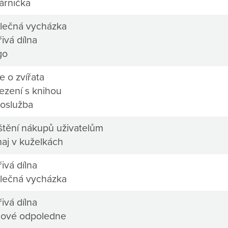
árnička
lečná vycházka
ivá dílna
go
e o zvířata
ezení s knihou
oslužba
ištění nákupů uživatelům
naj v kuželkách
ivá dílna
lečná vycházka
ivá dílna
mové odpoledne