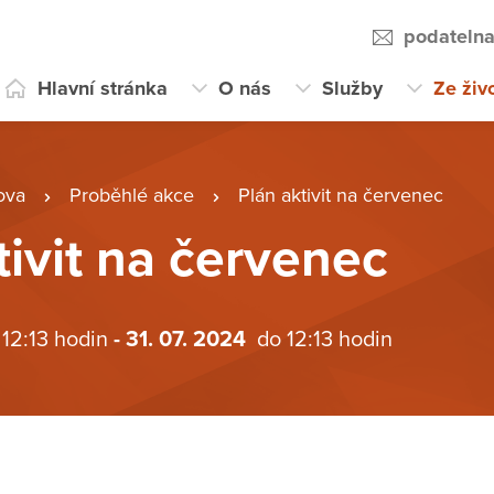
podateln
Hlavní stránka
O nás
Služby
Ze živ
ova
Proběhlé akce
Plán aktivit na červenec
tivit na červenec
 12:13 hodin
- 31. 07. 2024
do 12:13 hodin