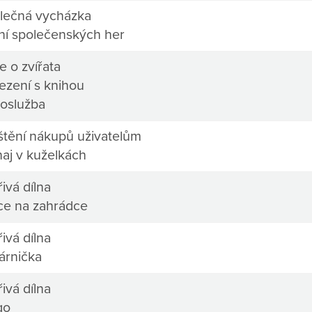
lečná vycházka
ní společenských her
e o zvířata
ezení s knihou
oslužba
ištění nákupů uživatelům
naj v kuželkách
ivá dílna
ce na zahrádce
ivá dílna
árnička
ivá dílna
go