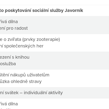
to poskytování sociální služby Javorník
ivá dílna
ení pro radost
 o zvířata (prvky zooterapie)
ní společenských her
ezení s knihou
oslužba
ištění nákupů uživatelům
ůzka ohledně stravy
ní svátek – individuální aktivity
ivá dílna