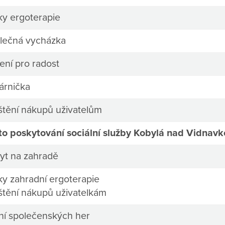
ky ergoterapie
lečná vycházka
ení pro radost
árnička
ištění nákupů uživatelům
to poskytování sociální služby Kobylá nad Vidnavk
yt na zahradě
ky zahradní ergoterapie
ištění nákupů uživatelkám
ní společenských her