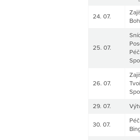
Zaji
24. 07.
Boh
Sní
Pos
25. 07.
Péč
Spo
Zaji
26. 07.
Tvoř
Spo
29. 07.
Výt
Péč
30. 07.
Bin