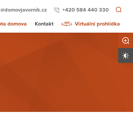
a@domovjavorník.cz
+420 584 440 330
ota domova
Kontakt
Virtuální prohlídka
Zvětši
Vysoký 