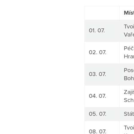
Mís
Tvoř
01. 07.
Vař
Péče
02. 07.
Hra
Pos
03. 07.
Boh
Zaj
04. 07.
Sch
05. 07.
Stát
Tvoř
08. 07.