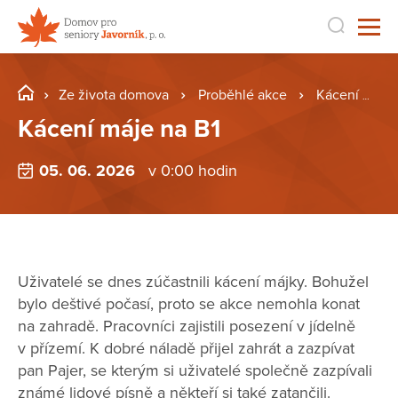
Ze života domova
Proběhlé akce
Kácení máje na B1
Kácení máje na B1
05. 06. 2026
v 0:00 hodin
Uživatelé se dnes zúčastnili kácení májky. Bohužel
bylo deštivé počasí, proto se akce nemohla konat
na zahradě. Pracovníci zajistili posezení v jídelně
v přízemí. K dobré náladě přijel zahrát a zazpívat
pan Pajer, se kterým si uživatelé společně zazpívali
známé lidové písně a někteří si také zatančili.