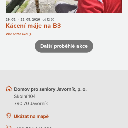
29. 05.
- 22. 05.
2026
od 12:50
Kácení máje na B3
Více o této akci
Další proběhlé akce
Domov pro seniory Javorník, p. o.
Školní 104
790 70 Javorník
Ukázat na mapě