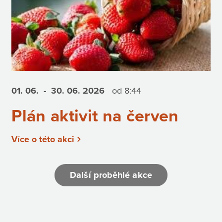
01. 06.
- 30. 06.
2026
od 8:44
Plán aktivit na červen
Více o této akci
Další proběhlé akce