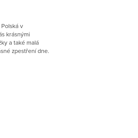
 Polská v
nás krásnými
žky a také malá
ásné zpestření dne.