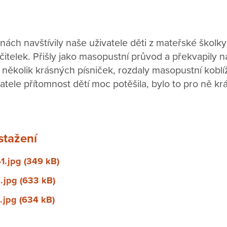
ách navštívily naše uživatele děti z mateřské školky
itelek. Přišly jako masopustní průvod a překvapily 
několik krásných písniček, rozdaly masopustní koblí
atele přítomnost dětí moc potěšila, bylo to pro ně kr
stažení
1.jpg (349 kB)
jpg (633 kB)
jpg (634 kB)