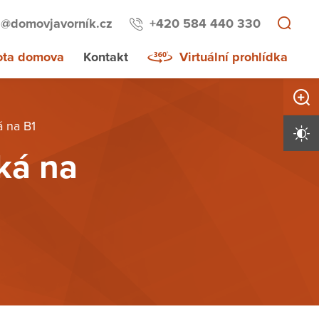
a@domovjavorník.cz
+420 584 440 330
ota domova
Kontakt
Virtuální prohlídka
Zvětši
 na B1
Vysoký 
ká na