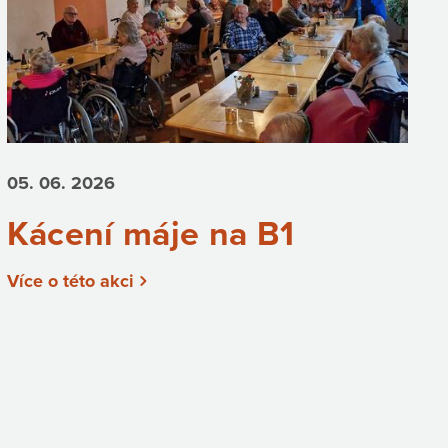
05. 06.
2026
Kácení máje na B1
Více o této akci