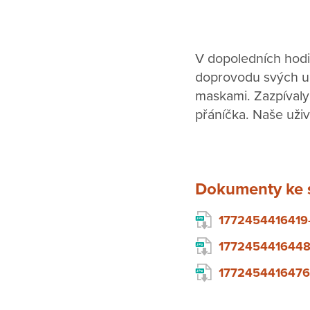
V dopoledních hodin
doprovodu svých uč
maskami. Zazpívaly 
přáníčka. Naše uživ
Dokumenty ke 
1772454416419-
1772454416448.
1772454416476.