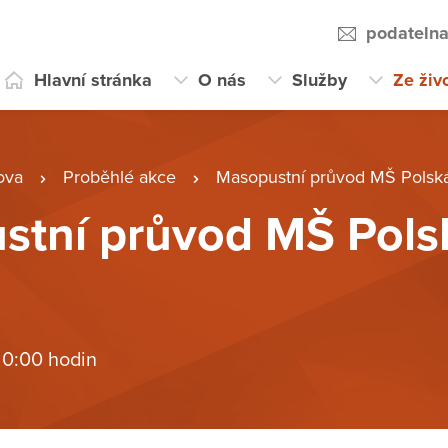
podateln
Hlavní stránka
O nás
Služby
Ze živ
ova
Proběhlé akce
Masopustní průvod MŠ Polská
stní průvod MŠ Pols
 0:00 hodin