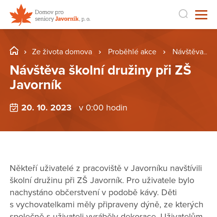
Ze života domova
Proběhlé akce
Návštěva školní družiny při ZŠ Javorník
Návštěva školní družiny při ZŠ
Javorník
20. 10. 2023
v 0:00 hodin
Někteří uživatelé z pracoviště v Javorníku navštívili
školní družinu při ZŠ Javorník. Pro uživatele bylo
nachystáno občerstvení v podobě kávy. Děti
s vychovatelkami měly připraveny dýně, ze kterých
společně s uživateli vyráběly dekorace. Uživatelům