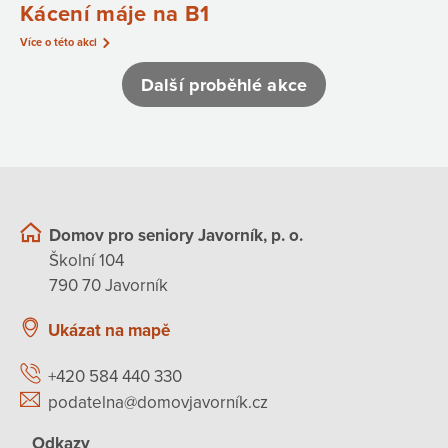
Kácení máje na B1
Více o této akci
Další proběhlé akce
Domov pro seniory Javorník, p. o.
Školní 104
790 70 Javorník
Ukázat na mapě
+420 584 440 330
podatelna@domovjavorník.cz
Odkazy