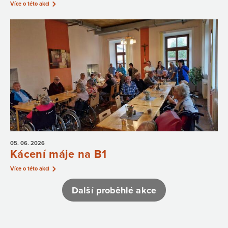
Více o této akci
05. 06.
2026
Kácení máje na B1
Více o této akci
Další proběhlé akce