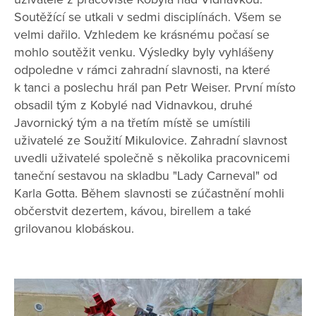
Soutěžící se utkali v sedmi disciplínách. Všem se
velmi dařilo. Vzhledem ke krásnému počasí se
mohlo soutěžit venku. Výsledky byly vyhlášeny
odpoledne v rámci zahradní slavnosti, na které
k tanci a poslechu hrál pan Petr Weiser. První místo
obsadil tým z Kobylé nad Vidnavkou, druhé
Javornický tým a na třetím místě se umístili
uživatelé ze Soužití Mikulovice. Zahradní slavnost
uvedli uživatelé společně s několika pracovnicemi
taneční sestavou na skladbu "Lady Carneval" od
Karla Gotta. Během slavnosti se zúčastnění mohli
občerstvit dezertem, kávou, birellem a také
grilovanou klobáskou.