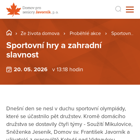
Ze života domova
Proběhlé akce
Sportovní hry a zahradní slavnost
Sportovní hry a zahradní
slavnost
20. 05. 2026
v 13:18 hodin
Dnešní den se nesl v duchu sportovní olympiády,
které se účastnilo pět družstev. Kromě domácího
družstva se dostavily čtyři týmy - Soužití Mikulovice,
Sněženka Jeseník, Domov sv. František Javorník a
uživatelé z pracoviště Kobylá nad Vidnavkou.