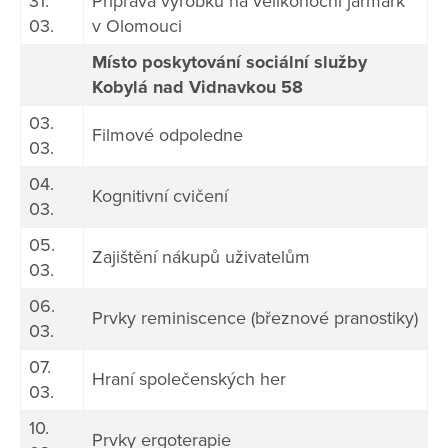
31.
Příprava výrobků na velikonoční jarmark
03.
v Olomouci
Místo poskytování sociální služby
Kobylá nad Vidnavkou 58
03.
Filmové odpoledne
03.
04.
Kognitivní cvičení
03.
05.
Zajištění nákupů uživatelům
03.
06.
Prvky reminiscence (březnové pranostiky)
03.
07.
Hraní společenských her
03.
10.
Prvky ergoterapie