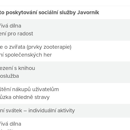
to poskytování sociální služby Javorník
ivá dílna
ení pro radost
 o zvířata (prvky zooterapie)
ní společenských her
ezení s knihou
oslužba
ištění nákupů uživatelům
ůzka ohledně stravy
ní svátek – individuální aktivity
ivá dílna