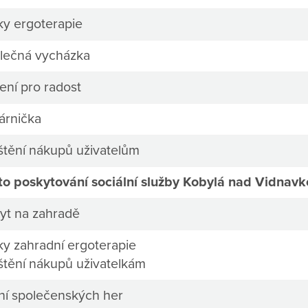
ky ergoterapie
lečná vycházka
ení pro radost
árnička
ištění nákupů uživatelům
to poskytování sociální služby Kobylá nad Vidnavk
yt na zahradě
ky zahradní ergoterapie
ištění nákupů uživatelkám
ní společenských her