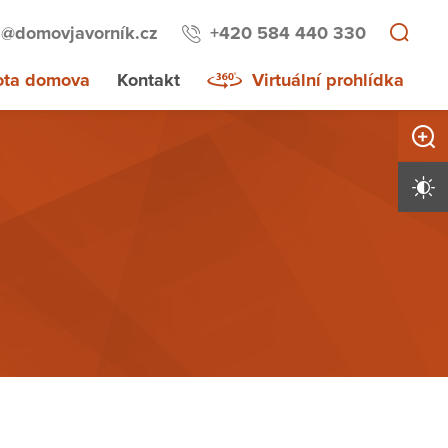
a@domovjavorník.cz
+420 584 440 330
ota domova
Kontakt
Virtuální prohlídka
Zvětši
Vysoký 