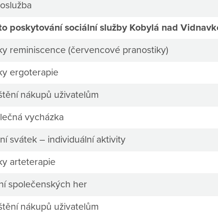
oslužba
to poskytování sociální služby Kobylá nad Vidnav
ky reminiscence (červencové pranostiky)
ky ergoterapie
ištění nákupů uživatelům
lečná vycházka
ní svátek – individuální aktivity
ky arteterapie
ní společenských her
ištění nákupů uživatelům