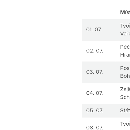
Mís
Tvoř
01. 07.
Vař
Péče
02. 07.
Hra
Pos
03. 07.
Boh
Zaj
04. 07.
Sch
05. 07.
Stát
Tvoř
08. 07.