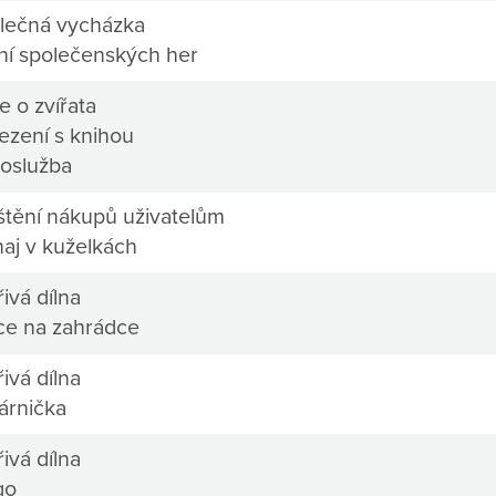
lečná vycházka
ní společenských her
e o zvířata
ezení s knihou
oslužba
ištění nákupů uživatelům
naj v kuželkách
ivá dílna
ce na zahrádce
ivá dílna
árnička
ivá dílna
go