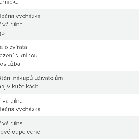
árnička
lečná vycházka
ivá dílna
go
e o zvířata
ezení s knihou
oslužba
ištění nákupů uživatelům
naj v kuželkách
ivá dílna
lečná vycházka
ivá dílna
mové odpoledne