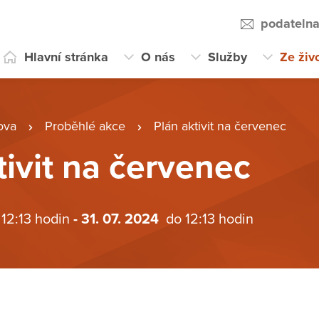
podateln
Hlavní stránka
O nás
Služby
Ze živ
ova
Proběhlé akce
Plán aktivit na červenec
tivit na červenec
 12:13 hodin
- 31. 07. 2024
do 12:13 hodin