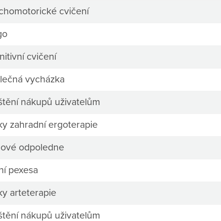
chomotorické cvičení
go
itivní cvičení
lečná vycházka
ištění nákupů uživatelům
ky zahradní ergoterapie
mové odpoledne
ní pexesa
ky arteterapie
ištění nákupů uživatelům