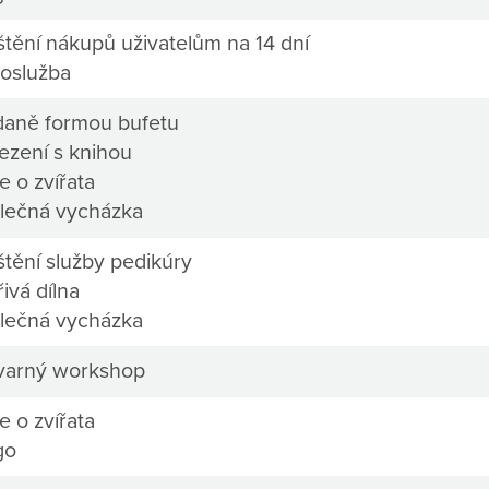
štění nákupů uživatelům na 14 dní
oslužba
daně formou bufetu
ezení s knihou
e o zvířata
lečná vycházka
štění služby pedikúry
ivá dílna
lečná vycházka
varný workshop
e o zvířata
go