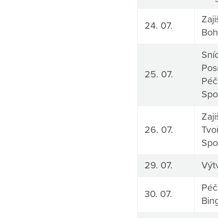
Zaji
24. 07.
Boh
Sní
Pos
25. 07.
Péč
Spo
Zaji
26. 07.
Tvoř
Spo
29. 07.
Výt
Péč
30. 07.
Bin